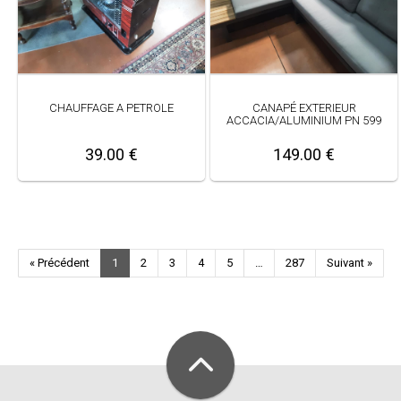
CHAUFFAGE A PETROLE
CANAPÉ EXTERIEUR
ACCACIA/ALUMINIUM PN 599
39.00 €
149.00 €
« Précédent
1
2
3
4
5
…
287
Suivant »